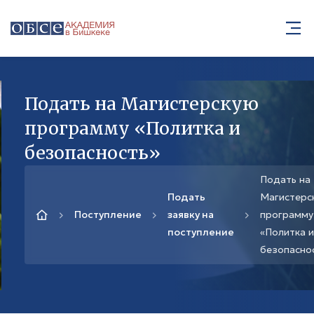
Подать на Магистерскую
программу «Политка и
безопасность»
Подать на
Подать
Магистерс
Поступление
заявку на
программу
поступление
«Политка и
безопасно