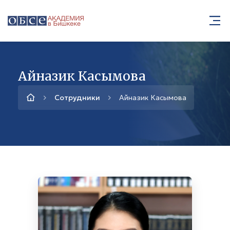
Айназик Касымова
Сотрудники
Айназик Касымова