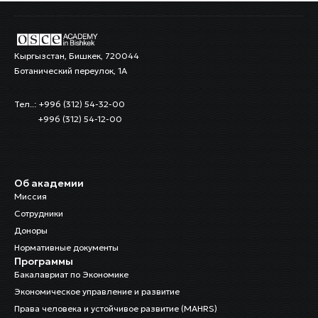
Специалист по ИТ
Азамат Сатаров
Кыргызстан, Бишкек, 720044
Ассистент по закупкам
Ботанический переулок, 1А
Сейилхан Карабева
Тел..: +996 (312) 54-32-00
Технический персонал
+996 (312) 54-12-00
Илия Рысалиева
Технический персонал
Об академии
Миссия
Индира Чыныбаева
Технический персонал
Сотрудники
Доноры
Нормативные документы
Назгуль Чолпонбаева
Программы
Специалист по правам детей
Бакалавриат по Экономике
Экономическое управление и развитие
Д-р Сулайманова Бурулча
Права человека и устойчивое развитие (MAHRS)
Глава департамента по исследованиям и