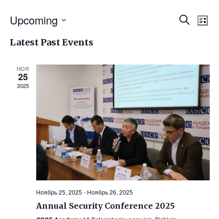
Upcoming
Event
Ev
Search
List
Vi
Select
Searc
Latest Past Events
Na
date.
and
НОЯ
Views
25
2025
Navig
Ноябрь 25, 2025
-
Ноябрь 26, 2025
Annual Security Conference 2025