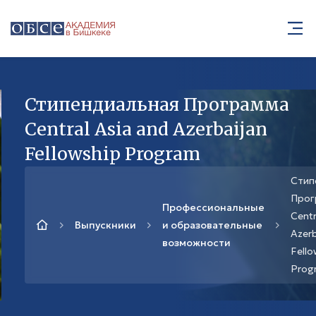
Стипендиальная Программа
Central Asia and Azerbaijan
Fellowship Program
Стип
Прог
Профессиональные
Centr
Выпускники
и образовательные
Azerb
возможности
Fello
Prog