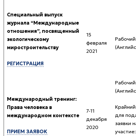
Специальный выпуск
журнала “Международные
отношения”, посвященный
15
Рабочий
экологическому
февраля
(Англий
миростроительству
2021
РЕГИСТРАЦИЯ
Рабочий
(Англий
Международный тренинг:
Крайний
Права человека в
7-11
для под
международном контексте
декабря
заявки н
2020
ПРИЕМ ЗАЯВОК
участие