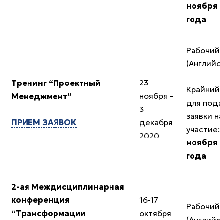
ноября
года
Рабочий
(Англий
23
Тренинг “Проектный
Крайний
ноября –
Менеджмент”
для под
3
заявки н
ПРИЕМ ЗАЯВОК
декабря
участие
2020
ноября
года
2-ая Междисциплинарная
конференция
16-17
Рабочий
“Трансформации
октября
(Англий