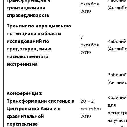
трансформация и
Рабочий
октября
транзиционная
(Англий
2019
справедливаость
Тренинг по наращиванию
потенциала в области
7
исследований по
Рабочий
октября
предотвращению
(Англий
2019
насильственного
экстремизма
Рабочий
(Англий
Конференция:
Крайний
Трансформации системы: в
20 – 21
для
Центральной Азии и в
сентября
регистр
сравнительной
2019
на участ
перспективе