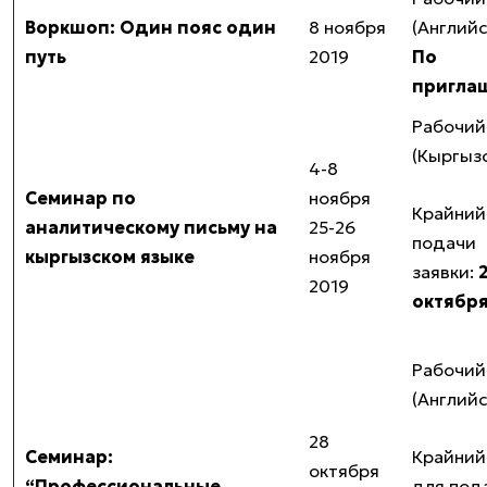
Воркшоп: Один пояс один
8 ноября
(Англий
путь
2019
По
пригла
Рабочий
(Кыргыз
4-8
Семинар по
ноября
Крайний
аналитическому письму на
25-26
подачи
кыргызском языке
ноября
заявки:
2019
октября
Рабочий
(Англий
28
Семинар:
Крайний
октября
“Профессиональные
для под