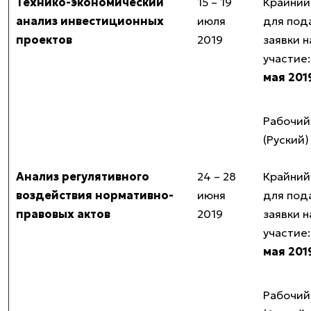
Технико-экономический
15 – 19
Крайний
анализ инвестиционных
июля
для под
проектов
2019
заявки н
участие
мая 201
Рабочий
(Руский)
Анализ регулятивного
24 – 28
Крайний
воздействия нормативно-
июня
для под
правовых актов
2019
заявки н
участие
мая 201
Рабочий