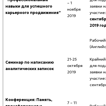
– 1
навыки для успешного
заявки н
ноября
карьерного продвижения”
участие:
2019
сентяб
2019 го
Рабочий
(Англий
21-25
Крайний
Семинар по написанию
октября
для под
аналитических записок
2019
заявки н
участие:
сентябр
Конференция: Память,
7 – 11