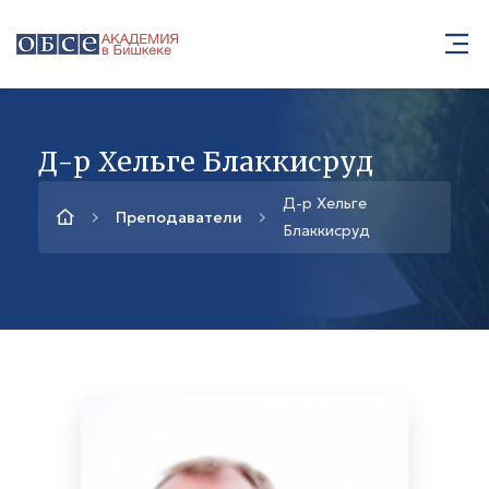
Д-р Хельге Блаккисруд
Д-р Хельге
Преподаватели
Блаккисруд