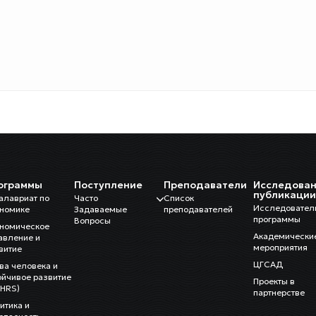
ограммы
Поступление
Преподаватели
Исследован
публикаци
алавриат по
Часто
Список
Исследовател
номике
Задаваемые
преподавателей
программы
Вопросы
номическое
Академически
авление и
мероприятия
витие
ЦГСАД
ва человека и
ойчивое развитие
Проекты в
HRS)
партнерстве
итика и