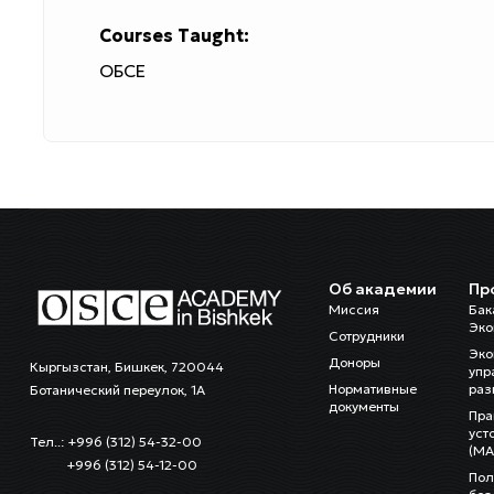
Courses Taught:
ОБСЕ
Об академии
Пр
Миссия
Бак
Эко
Сотрудники
Эко
Доноры
Кыргызстан, Бишкек, 720044
упр
Нормативные
раз
Ботанический переулок, 1А
документы
Пра
уст
Тел..: +996 (312) 54-32-00
(MA
+996 (312) 54-12-00
Пол