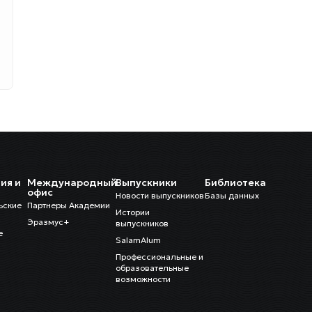
ия и
Международный
Выпускники
Библиотека
и
офис
Новости выпускников
Базы данных
ьские
Партнеры Академии
Истории
Эразмус+
выпускников
е
SalamAlum
Профессиональные и
образовательные
возможности