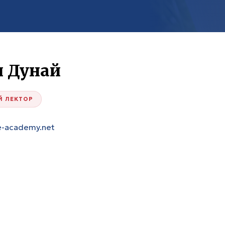
л Дунай
Й ЛЕКТОР
e-academy.net