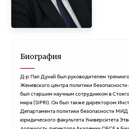
Биография
Д-р Пал Дунай был руководителем тренинг
Женевского центра политики безопасности с
был старшим научным сотрудником в Стокг
мира (SIPRI). Он был также директором Инс
Департамента политики безопасности МИД
юридического факультета Университета Этв
должность директора Академии ОБСЕ в Бишк