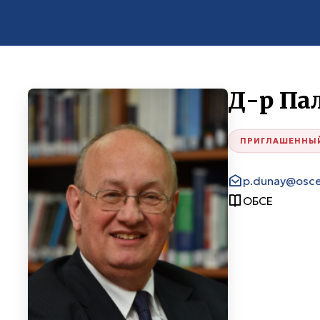
Д-р Па
ПРИГЛАШЕННЫ
p.dunay@osc
ОБСЕ