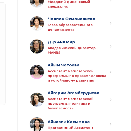
Младший финансовый
специалист
Чолпон Осмоналиева
Глава образовательного
департамента
Д-р Аня Мир
Академический директор
MAHRS
Айым Чотоева
Ассистент магистерской
программы по правам человека
и устойчивому развитию
Айгерим Эгембердиева
Ассистент магистерской
программы политика и
безопасность
Айназик Касымова
Программный Ассистент