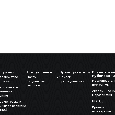
ограммы
Поступление
Преподаватели
Исследован
публикаци
алавриат по
Часто
Список
Исследовател
номике
Задаваемые
преподавателей
программы
Вопросы
номическое
Академически
авление и
мероприятия
витие
ЦГСАД
ва человека и
ойчивое развитие
Проекты в
HRS)
партнерстве