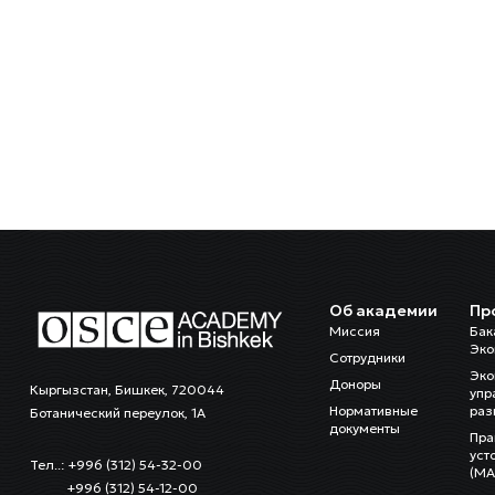
Об академии
Пр
Миссия
Бак
Эко
Сотрудники
Эко
Доноры
Кыргызстан, Бишкек, 720044
упр
Нормативные
раз
Ботанический переулок, 1А
документы
Пра
уст
Тел..: +996 (312) 54-32-00
(MA
+996 (312) 54-12-00