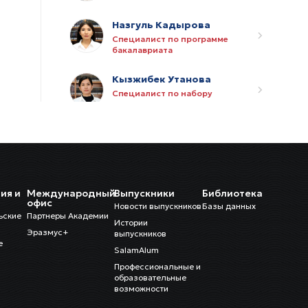
Назгуль Кадырова
Специалист по программе
бакалавриата
Кызжибек Утанова
Специалист по набору
студентов
Калбю Аргынова
Библиотекарь
Айганыш Ниязалиева
ия и
Международный
Выпускники
Библиотека
Ассистент по исследованиям и
и
офис
Новости выпускников
Базы данных
тренингам
ьские
Партнеры Академии
Истории
Эразмус+
выпускников
Виктория Оразова
е
SalamAlum
Глава международного
департамента
Профессиональные и
образовательные
возможности
Ажар Калтарбекова
Ассистент междунардного