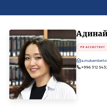
Адинай
PR АССИСТЕНТ
a.mukambeto
+996 312 5432