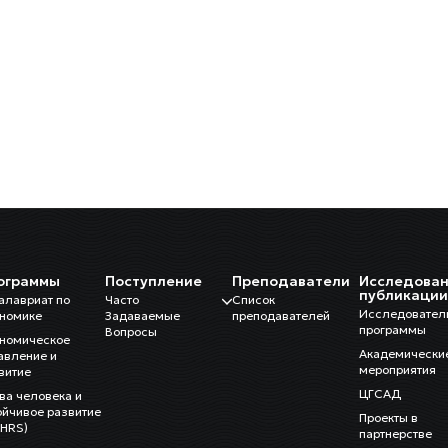
ограммы
Поступление
Преподаватели
Исследован
публикаци
алавриат по
Часто
Список
Исследовател
номике
Задаваемые
преподавателей
программы
Вопросы
номическое
Академически
авление и
мероприятия
витие
ЦГСАД
ва человека и
ойчивое развитие
Проекты в
HRS)
партнерстве