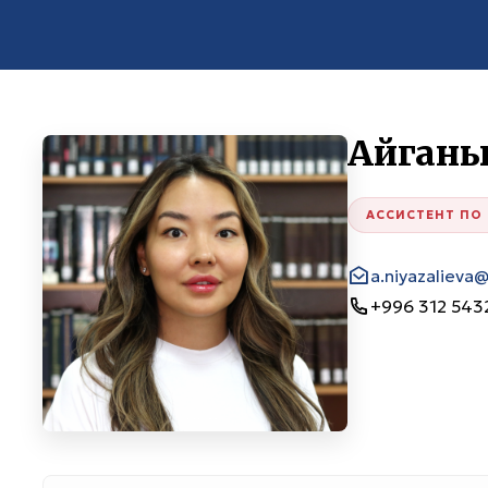
Айганы
АССИСТЕНТ ПО
a.niyazaliev
+996 312 5432