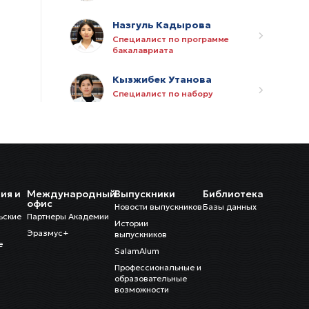
Назгуль Кадырова
Специалист по программе
бакалавриата
Кызжибек Утанова
Специалист по набору
студентов
Калбю Аргынова
Библиотекарь
Виктория Оразова
ия и
Международный
Выпускники
Библиотека
Глава международного
и
офис
Новости выпускников
Базы данных
департамента
ьские
Партнеры Академии
Истории
Эразмус+
выпускников
Ажар Калтарбекова
е
SalamAlum
Ассистент междунардного
департамента
Профессиональные и
образовательные
возможности
Адинай Мукамбетова