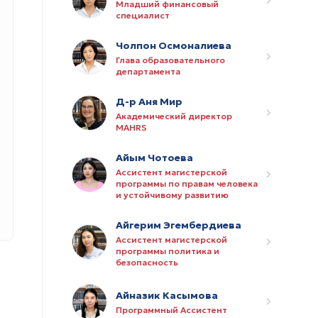
Младший финансовый
специалист
Чолпон Осмоналиева
Глава образовательного
департамента
Д-р Аня Мир
Академический директор
MAHRS
Айым Чотоева
Ассистент магистерской
программы по правам человека
и устойчивому развитию
Айгерим Эгембердиева
Ассистент магистерской
программы политика и
безопасность
Айназик Касымова
Программный Ассистент