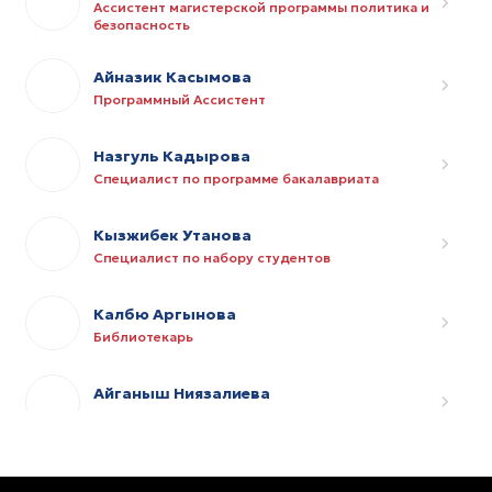
Ассистент магистерской программы политика и
безопасность
Айназик Касымова
Программный Ассистент
Назгуль Кадырова
Специалист по программе бакалавриата
Кызжибек Утанова
Специалист по набору студентов
Калбю Аргынова
Библиотекарь
Айганыш Ниязалиева
Ассистент по исследованиям и тренингам
Виктория Оразова