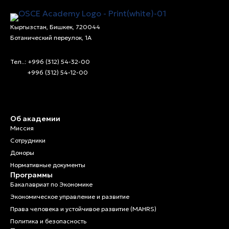
Глава международного департамента
Ажар Калтарбекова
Кыргызстан, Бишкек, 720044
Ботанический переулок, 1А
Ассистент междунардного департамента
Тел..: +996 (312) 54-32-00
Адинай Мукамбетова
+996 (312) 54-12-00
PR Ассистент
Алина Алымкулова
Специалист по кадрам
Об академии
Миссия
Рысбек Курманов
Сотрудники
Специалист по ИТ
Доноры
Нормативные документы
Азамат Сатаров
Программы
Бакалавриат по Экономике
Ассистент по закупкам/юристом
Экономическое управление и развитие
Права человека и устойчивое развитие (MAHRS)
Сеилхан Карабева
Политика и безопасность
Технический персонал