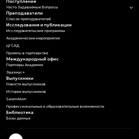
Поступление
Часто Задаваемые Вопросы
Илия Рысалиева
Преподаватели
Технический персонал
Список преподавателей
Исследования и публикации
Исследовательские программы
Индира Чыныбаева
Академические мероприятия
Технический персонал
ЦГСАД
Проекты в партнерстве
Международный офис
Партнеры Академии
Эразмус+
Выпускники
Новости выпускников
Истории выпускников
SalamAlum
Профессиональные и образовательные возможности
Библиотека
Базы данных